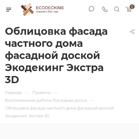
0
Облицовка фасада
частного дома
фасадной доской
Экодекинг Экстра
3D
—
—
Главная
Проекты
—
Выполненные работы Фасадная доска
Облицовка фасада частного дома фасадной доской
Экодекинг Экстра 3D