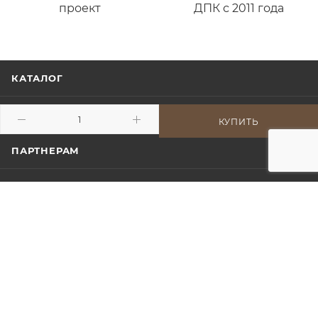
проект
ДПК с 2011 года
КАТАЛОГ
МОНТАЖ
КУПИТЬ
ПАРТНЕРАМ
НАШИ РАБОТЫ
МОДЕЛИ ДЛЯ ПРОЕКТИРОВЩИКОВ
О КОМПАНИИ
ИНФОРМАЦИЯ