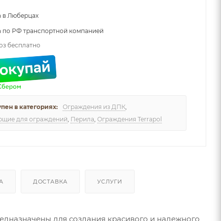
 в Люберцах
а по РФ транспортной компанией
оз бесплатно
упен в категориях:
Ограждения из ДПК
,
ющие для ограждений
,
Перила
,
Ограждения Terrapol
А
ДОСТАВКА
УСЛУГИ
предназначены для создания красивого и надежного