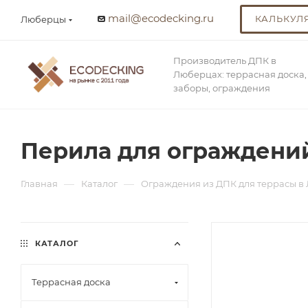
mail@ecodecking.ru
КАЛЬКУЛ
Люберцы
Производитель ДПК в
Люберцах: террасная доска,
заборы, ограждения
Перила для ограждений
—
—
Главная
Каталог
Ограждения из ДПК для террасы в
КАТАЛОГ
Террасная доска