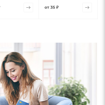
₽
от
35 ₽