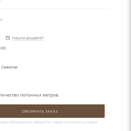
 м
Нашли дешевле?
400
 Севилья
личество погонных метров.
ОФОРМИТЬ ЗАКАЗ
ры обязательно свяжутся с вами и уточнят условия