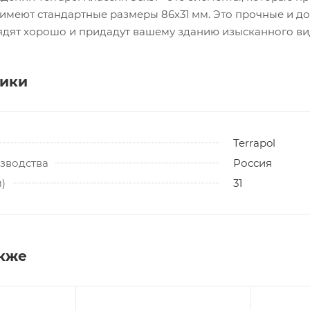
имеют стандартные размеры 86x31 мм. Это прочные и д
ядят хорошо и придадут вашему зданию изысканного ви
тики
Terrapol
зводства
Россия
)
31
акже