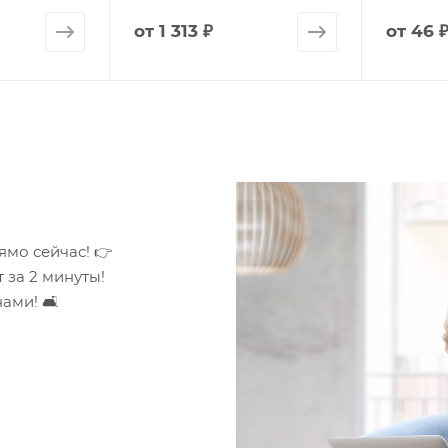
от
1 313 ₽
от
46 
ямо сейчас! 👉
 за 2 минуты!
ами! 🛋️