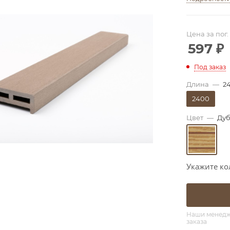
Цена за пог.
597
₽
Под заказ
Длина
—
2
2400
Цвет
—
Дуб
Укажите ко
Наши менедже
заказа