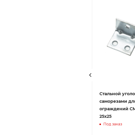
Ограждение из ДПК
Стальной уголо
Экодекинг Махаон
саморезами дл
ограждений CM
В наличии
25х25
Под заказ