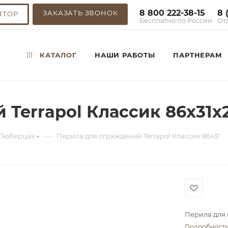
8 800 222-38-15
8 
ЗАКАЗАТЬ ЗВОНОК
ЯТОР
Бесплатно по России
От
КАТАЛОГ
НАШИ РАБОТЫ
ПАРТНЕРАМ
 Terrapol Классик 86x31х
—
 Люберцах
Перила для ограждений Terrapol Классик 86x31
Перила для 
Подробност