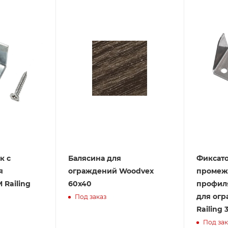
к с
Балясина для
Фиксат
я
ограждений Woodvex
промеж
 Railing
60х40
профиля
для ог
Под заказ
Railing 
Под зак