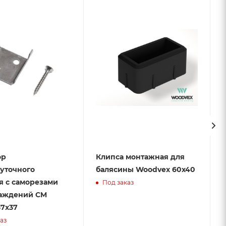
ор
Клипса монтажная для
уточного
балясины Woodvex 60х40
 с саморезами
Под заказ
раждений CM
37х37
аз