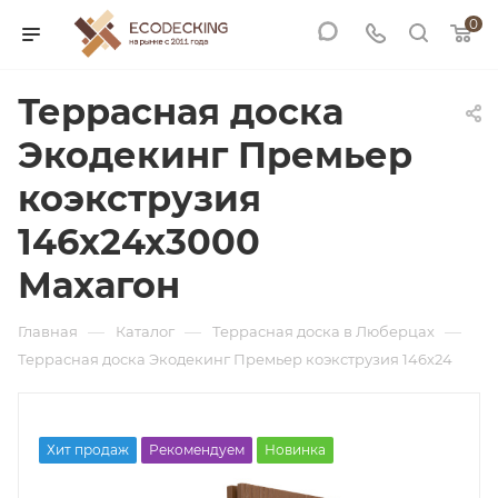
0
Террасная доска
Экодекинг Премьер
коэкструзия
146х24х3000
Махагон
—
—
—
Главная
Каталог
Террасная доска в Люберцах
Террасная доска Экодекинг Премьер коэкструзия 146х24
Хит продаж
Рекомендуем
Новинка