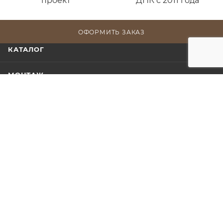
проект
ДПК с 2011 года
ОФОРМИТЬ ЗАКАЗ
КАТАЛОГ
МОНТАЖ
ПАРТНЕРАМ
НАШИ РАБОТЫ
МОДЕЛИ ДЛЯ ПРОЕКТИРОВЩИКОВ
О КОМПАНИИ
ИНФОРМАЦИЯ